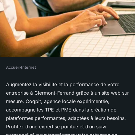
Accueil
›
Internet
INTERNET
Élevez votre business grâce à
Augmentez la visibilité et la performance de votre
entreprise à Clermont-Ferrand grâce à un site web sur
la création de site à clermont-
mesure. Coqpit, agence locale expérimentée,
ferrand
accompagne les TPE et PME dans la création de
plateformes performantes, adaptées à leurs besoins.
Olivia
•
20 juillet 2025
•
5 min de lecture
Profitez d’une expertise pointue et d’un suivi